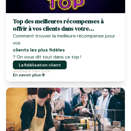
Top des meilleures récompenses à
offrir à vos clients dans votre
programme de fidélité
Comment trouver la meilleure récompense pour
vos
clients les plus fidèles
? On vous dit tout dans ce top !
La fidélisation client
vendredi 6 mars 2026
En savoir plus